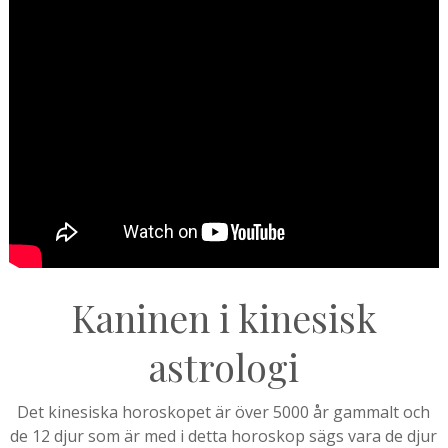
Kaninen i kinesisk
astrologi
Det kinesiska horoskopet är över 5000 år gammalt och
de 12 djur som är med i detta horoskop sägs vara de djur